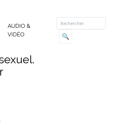
AUDIO &
VIDÉO
🔍
sexuel.
r
y